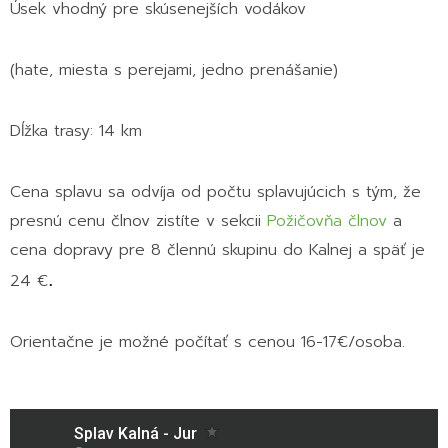
Úsek vhodný pre skúsenejších vodákov
(hate, miesta s perejami, jedno prenášanie)
Dĺžka trasy: 14 km
Cena splavu sa odvíja od počtu splavujúcich s tým, že
presnú cenu člnov zistíte v sekcii
Požičovňa člnov
a
cena dopravy pre 8 člennú skupinu do Kalnej a späť je
.
24 €
Orientačne je možné počítať s cenou 16-17€/osoba.