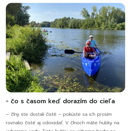
- čo s časom keď dorazím do cieľa
– člny ste dostali čisté – pokúste sa ich prosím
rovnako čisté aj odovzdať. V člnoch máte hubky na