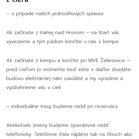
– v prípade naších jednodňových splavov:
Ak začínate z Kalnej nad Hronom – na štart vás
vyvezieme a tým pádom končíte u nás v kempe.
Ak začínate z kempu a končíte pri MVE Želiezovce –
pred cieľom (v momente keď ešte v diaľke zbadáte
budovu elektrárne) nám zavoláte a my vyrazíme a
vyzdvihneme vás v cieli.
– individuálne trasy budeme riešiť pri rezervácii.
Akékoľvek zmeny budeme operatívne riešiť
telefonicky. Telefónne čísla nájdete tak na člnoch ako