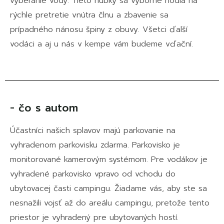
vyberanie vody. Tieto hubky sa výborne hodia na
rýchle pretretie vnútra člnu a zbavenie sa
prípadného nánosu špiny z obuvy. Všetci ďalší
vodáci a aj u nás v kempe vám budeme vďační.
- čo s autom
Účastníci našich splavov majú parkovanie na
vyhradenom parkovisku zdarma. Parkovisko je
monitorované kamerovým systémom. Pre vodákov je
vyhradené parkovisko vpravo od vchodu do
ubytovacej časti campingu. Žiadame vás, aby ste sa
nesnažili vojsť až do areálu campingu, pretože tento
priestor je vyhradený pre ubytovaných hostí.