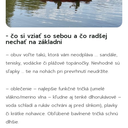
- čo si vziať so sebou a čo radšej
nechať na základni
– obuv voľte takú, ktorá vám neodpláva …. sandále,
tenisky, vodácke či plážové topánočky. Nevhodné sú
sľapky … tie na nohách pri prevrhnutí neudržíte.
– oblečenie – najlepšie funkčné tričká (umelé
vlákno/merino vlna – kľudne aj tenké dlhorukávové –
voda schladí a rukáv ochráni aj pred slnkom), plavky
či krátke nohavice. Obľúbené bavlnené tričká schnú
dlhšie.