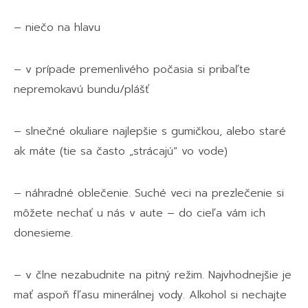
– niečo na hlavu
– v prípade premenlivého počasia si pribaľte
nepremokavú bundu/plášť
– slnečné okuliare najlepšie s gumičkou, alebo staré
ak máte (tie sa často „strácajú“ vo vode)
– náhradné oblečenie. Suché veci na prezlečenie si
môžete nechať u nás v aute – do cieľa vám ich
donesieme.
– v člne nezabudnite na pitný režim. Najvhodnejšie je
mať aspoň fľasu minerálnej vody. Alkohol si nechajte