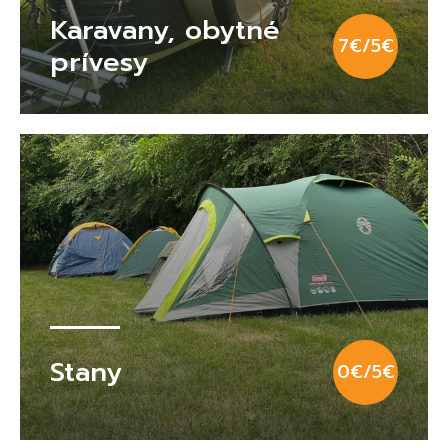
Karavany, obytné
7€/5€
prívesy
Stany
0€/5€