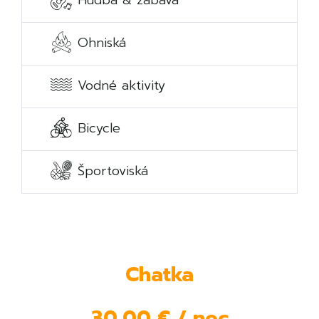
Hudba & zábava
Ohniská
Vodné aktivity
Bicycle
Športoviská
Chatka
30,00 € / noc